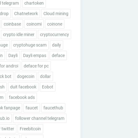
 telegram
chartoken
rdrop
Chatneteork
Cloud mining
coinbase
coinomi
coinone
crypto idle miner
cryptocurrency
huge
cryptohuge scam
daily
in
Dayli
Dayli empas
deface
for androi
deface for pc
ick bot
dogecoin
dollar
esh
duit facebook
Eobot
um
facebook ads
ok fanpage
faucet
faucethub
ub.io
follower channel telegram
 twitter
Freebitcoin