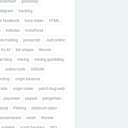
lockchain
giveaway
elegram
hacking
n facebook
hora token
HTML
n
indodax
Instaforex
rex trading
javascript
Judi online
KLAY
list empas
litecoin
t blog
mining
mining gambling
online tools
ORIGIN
irdrop
origin binance
ratis
origin token
patch bug web
payoneer
paypal
pengertian
mysql
Pishing
platinum qdao
ransomware
receh
Review
safelink
script hacking
SEO