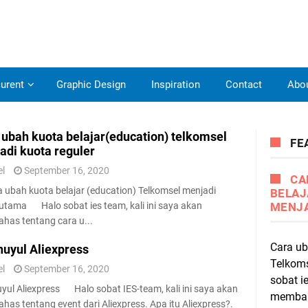
urent
Graphic Design
Inspiration
Contact
Abo
 ubah kuota belajar(education) telkomsel
FE
adi kuota reguler
el
September 16, 2020
CA
bah kuota belajar (education) Telkomsel menjadi
BELAJ
utama Halo sobat ies team, kali ini saya akan
MENJA
as tentang cara u...
Cara ub
nuyul Aliexpress
Telkom
el
September 16, 2020
sobat ie
uyul Aliexpress Halo sobat IES-team, kali ini saya akan
membah
as tentang event dari Aliexpress. Apa itu Aliexpress?.