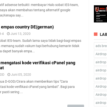
atif adsense terbukti membayar Halo sobat IES-team,
ni saya akan membahas tentang alternatif google
e,Kenapa say...
y empas country DE(german)
3-4
Juni 13, 2020
LA
obat IES-team. Sudah lama saya tidak bagi-bagi empas
ads bre
a memang sudah vakum tapi berhubung kemarin tidak
a dapet banyak empa...
Airdrop
airdrop
 mengatasi kode verifikasi cPanel yang
at
airdrop
GOD
Juni 05, 2020
airdrop
gua D-GOD/Cirara akan memberikan tips "Cara
Airdrop
asi kode verifikasi cPanel yang lambat". Bagi para
 pasti sering ...
Airdrop
airdrop