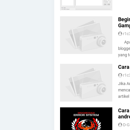
Begi
Gam
r1c
Apabi
blogg
yang t
Cara
r1c
Jika A
mencar
artikel
Cara
andr
D-