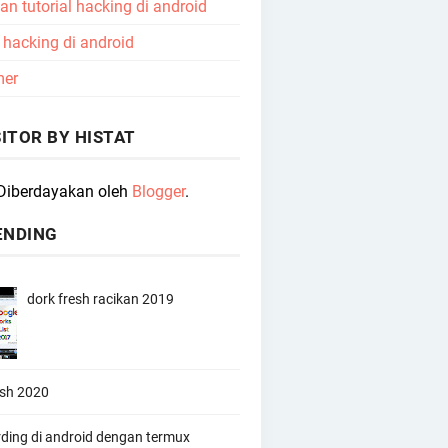
n tutorial hacking di android
l hacking di android
mer
ITOR BY HISTAT
Diberdayakan oleh
Blogger
.
ENDING
dork fresh racikan 2019
esh 2020
rding di android dengan termux