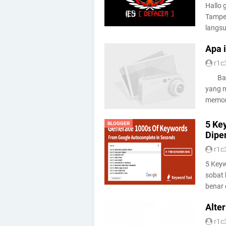
Hallo 
Tamper
langsu
Apa 
r1c
Bagi 
yang 
memone
5 Ke
BLOGGER
Dipe
r1c
5 Key
sobat 
benar 
Alte
r1c