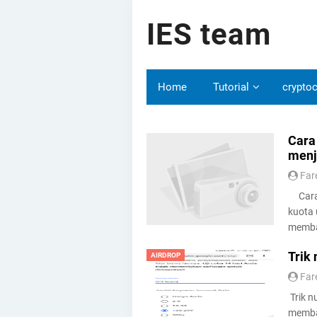
IES team
Home
Tutorial
cryptoc
Cara
menj
Far
Cara u
kuota 
membah
Trik 
AIRDROP
Far
Trik n
membah