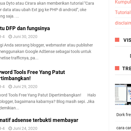
Kumpula
gua Dyto atau Cirara akan memberikan tutorial "Cara
 data atau ubah Ext jpg ke PHP di android", oke
Tutoria
ng saja. ...
disclai
itu DFP dan fungsinya
3-4
Juni 30, 2020
VIS
Anda seorang blogger, webmaster atau publisher
menggunakan Google AdSense sebagai tools untuk
tise trafficnya, pa...
TR
yword Tools Free Yang Patut
rtimbangkan!
3-4
Juni 29, 2020
word Tools Free Yang Patut Dipertimbangkan! Halo
blogger, bagaimana kabarnya? Blog masih sepi. Jika
demikian...
Dork fr
rnatif adsense terbukti membayar
cara ca
3-4
Juni 24, 2020