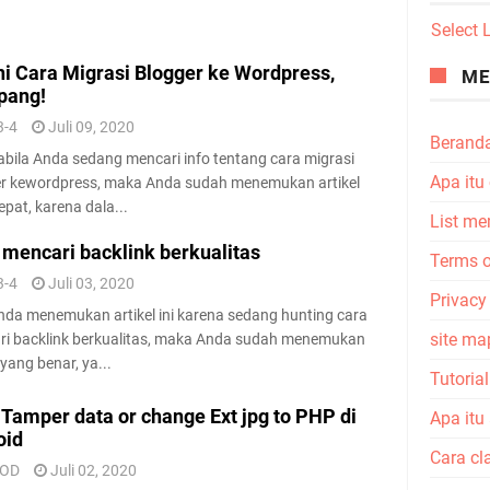
Select
ni Cara Migrasi Blogger ke Wordpress,
ME
pang!
3-4
Juli 09, 2020
Berand
la Anda sedang mencari info tentang cara migrasi
Apa itu
er kewordpress, maka Anda sudah menemukan artikel
epat, karena dala...
List me
 mencari backlink berkualitas
Terms o
3-4
Juli 03, 2020
Privacy
nda menemukan artikel ini karena sedang hunting cara
site ma
i backlink berkualitas, maka Anda sudah menemukan
 yang benar, ya...
Tutoria
 Tamper data or change Ext jpg to PHP di
Apa itu
oid
Cara cl
GOD
Juli 02, 2020