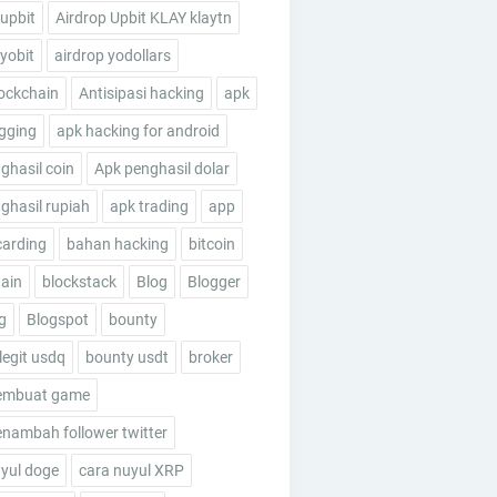
 upbit
Airdrop Upbit KLAY klaytn
 yobit
airdrop yodollars
ockchain
Antisipasi hacking
apk
gging
apk hacking for android
ghasil coin
Apk penghasil dolar
ghasil rupiah
apk trading
app
carding
bahan hacking
bitcoin
ain
blockstack
Blog
Blogger
g
Blogspot
bounty
legit usdq
bounty usdt
broker
embuat game
nambah follower twitter
yul doge
cara nuyul XRP