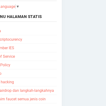
 Language
▼
NU HALAMAN STATIS
a
 criptocurency
mber IES
f Service
 Policy
p
l hacking
 airdrop dan langkah-langkahnya
aim faucet semua jenis coin