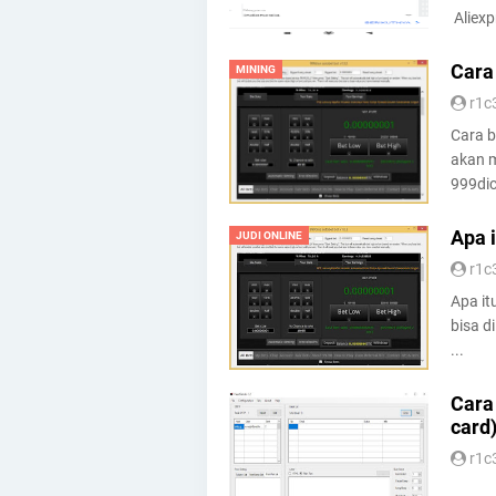
Aliexp
Cara
MINING
r1c
Cara b
akan m
999dic
Apa 
JUDI ONLINE
r1c
Apa it
bisa d
...
Cara
card
r1c