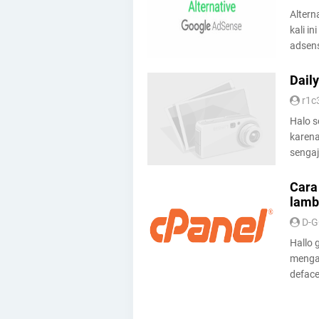
Altern
kali i
adsens
Dail
r1c
Halo s
karen
sengaj
Cara
lamb
D-
Hallo 
mengat
defacer