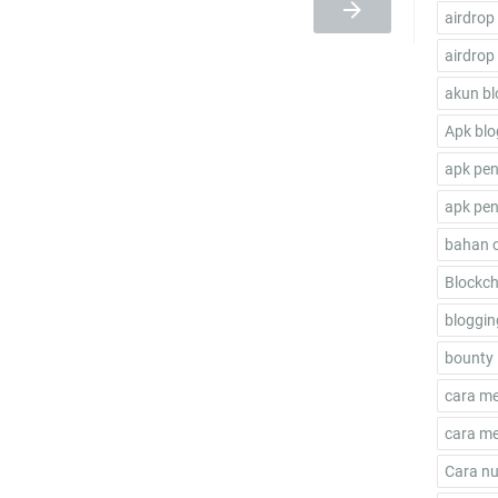
airdrop
airdrop
akun bl
Apk blo
apk pen
apk pen
bahan 
Blockch
bloggin
bounty 
cara m
cara me
Cara nu