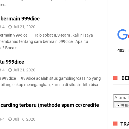
res...
 bermain 999dice
3-4
Juli 21, 2020
ermain 999dice Halo sobat IES-team , kali ini saya
embahas tentang cara bermain 999dice . Apa itu
e? Baca s...
itu 999dice
3-4
Juli 21, 2020
BE
u 999dice 999dice adalah situs gambling/cassino yang
i bilang cukup menegangkan, karena di situs ini kita bisa
 carding terbaru (methode spam cc/credite
)
3-4
Juli 16, 2020
TR