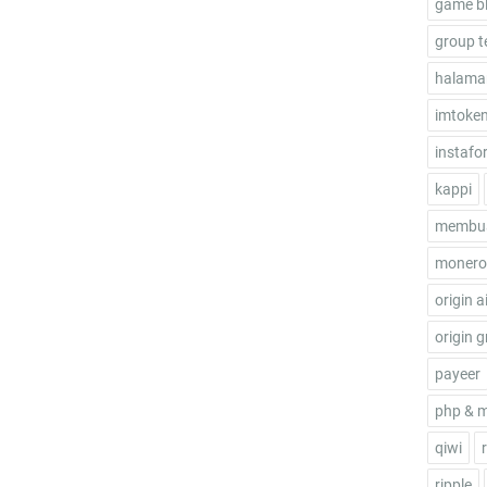
game b
group t
halama
imtoke
instafo
kappi
membua
monero
origin a
origin g
payeer
php & 
qiwi
ripple