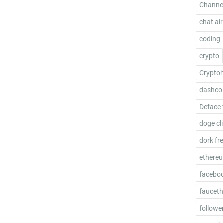
Channel
chat ai
coding
crypto
Crypto
dashco
Deface 
doge cl
dork fr
ethere
facebo
fauceth
follower