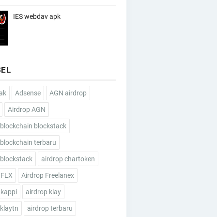
IES webdav apk
BEL
ak
Adsense
AGN airdrop
Airdrop AGN
 blockchain blockstack
 blockchain terbaru
 blockstack
airdrop chartoken
 FLX
Airdrop Freelanex
 kappi
airdrop klay
 klaytn
airdrop terbaru