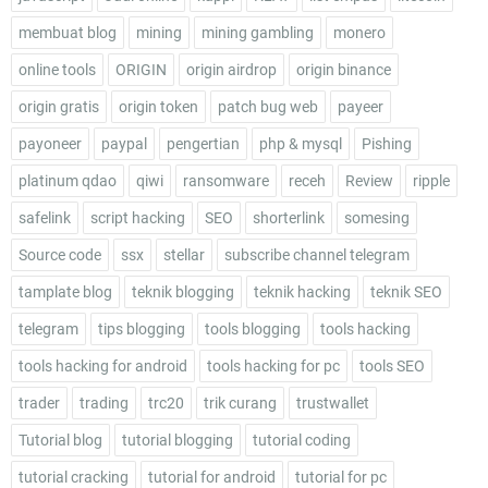
membuat blog
mining
mining gambling
monero
online tools
ORIGIN
origin airdrop
origin binance
origin gratis
origin token
patch bug web
payeer
payoneer
paypal
pengertian
php & mysql
Pishing
platinum qdao
qiwi
ransomware
receh
Review
ripple
safelink
script hacking
SEO
shorterlink
somesing
Source code
ssx
stellar
subscribe channel telegram
tamplate blog
teknik blogging
teknik hacking
teknik SEO
telegram
tips blogging
tools blogging
tools hacking
tools hacking for android
tools hacking for pc
tools SEO
trader
trading
trc20
trik curang
trustwallet
Tutorial blog
tutorial blogging
tutorial coding
tutorial cracking
tutorial for android
tutorial for pc