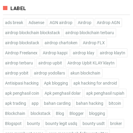
LABEL
ads break
Adsense
AGN airdrop
Airdrop
Airdrop AGN
airdrop blockchain blockstack
airdrop blockchain terbaru
airdrop blockstack
airdrop chartoken
Airdrop FLX
Airdrop Freelanex
Airdrop kappi
airdrop klay
airdrop klaytn
airdrop terbaru
airdrop upbit
Airdrop Upbit KLAY klaytn
airdrop yobit
airdrop yodollars
akun blockchain
Antisipasi hacking
Apk blogging
apk hacking for android
apk penghasil coin
Apk penghasil dolar
apk penghasil rupiah
apk trading
app
bahan carding
bahan hacking
bitcoin
Blockchain
blockstack
Blog
Blogger
blogging
Blogspot
bounty
bounty legit usdq
bounty usdt
broker