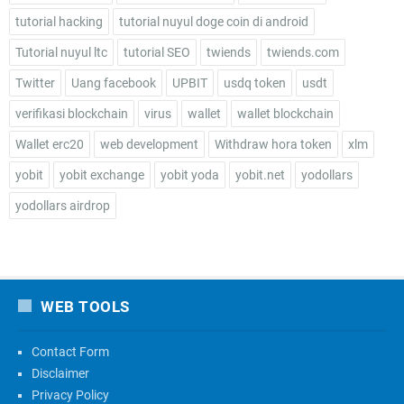
tutorial hacking
tutorial nuyul doge coin di android
Tutorial nuyul ltc
tutorial SEO
twiends
twiends.com
Twitter
Uang facebook
UPBIT
usdq token
usdt
verifikasi blockchain
virus
wallet
wallet blockchain
Wallet erc20
web development
Withdraw hora token
xlm
yobit
yobit exchange
yobit yoda
yobit.net
yodollars
yodollars airdrop
WEB TOOLS
Contact Form
Disclaimer
Privacy Policy