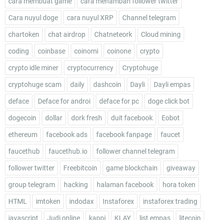
cara membuat game
cara menambah follower twitter
Cara nuyul doge
cara nuyul XRP
Channel telegram
chartoken
chat airdrop
Chatneteork
Cloud mining
coding
coinbase
coinomi
coinone
crypto
crypto idle miner
cryptocurrency
Cryptohuge
cryptohuge scam
daily
dashcoin
Dayli
Dayli empas
deface
Deface for androi
deface for pc
doge click bot
dogecoin
dollar
dork fresh
duit facebook
Eobot
ethereum
facebook ads
facebook fanpage
faucet
faucethub
faucethub.io
follower channel telegram
follower twitter
Freebitcoin
game blockchain
giveaway
group telegram
hacking
halaman facebook
hora token
HTML
imtoken
indodax
Instaforex
instaforex trading
javascript
Judi online
kappi
KLAY
list empas
litecoin